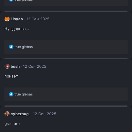
е
а
к
ц
Lisyao
12 Сен 2025
и
и
Ну здарова...
:
Р
true glebas
е
а
к
ц
bush
12 Сен 2025
и
и
привет
:
Р
true glebas
е
а
к
ц
cyberhug.
12 Сен 2025
и
и
grac bro
: