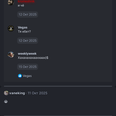
kromeshnik
к
и чё
ц
и
и
12 Окт 2025
:
Vegas
Тя ебет?
12 Окт 2025
weeklyweek
Хахахахахааххаах)$
15 Окт 2025
Р
Vegas
е
а
к
ц
vaneking
11 Окт 2025
и
и
😭
: