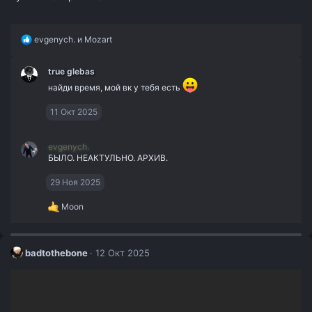
Р
evgenych.
и
Mozart
е
а
true glebas
к
ц
найди время, мой вк у тебя есть
и
и
11 Окт 2025
:
evgenych.
БЫЛО. НЕАКТУЛЬНО. АРХИВ.
29 Ноя 2025
Р
Moon
е
а
к
ц
badtothebone
12 Окт 2025
и
и
: