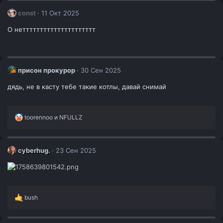
const
11 Окт 2025
О неттттттттттттттттттттт
присон прокурор
30 Сен 2025
дядь, не в касту тебе такие котлы, давай снимай
Р
toorennoo
и
NFULLZ
е
а
к
ц
cyberhug.
23 Сен 2025
и
и
:
Р
bush
е
а
к