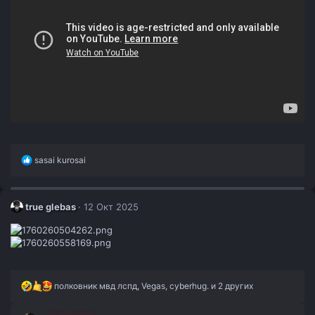
Р
sasai kurosai
е
а
к
ц
true glebas
12 Окт 2025
и
и
:
Р
полковник мвд лспд
,
Vegas
,
cyberhug.
и 2 других
е
а