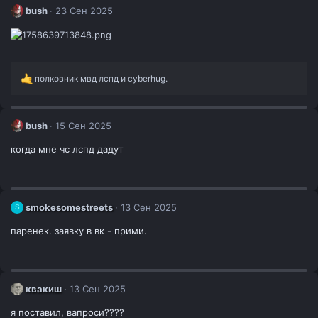
ц
bush
23 Сен 2025
и
и
:
Р
полковник мвд лспд
и
cyberhug.
е
а
к
ц
bush
15 Сен 2025
и
и
когда мне чс лспд дадут
:
smokesomestreets
13 Сен 2025
S
паренек. заявку в вк - прими.
квакиш
13 Сен 2025
я поставил, вапроси????