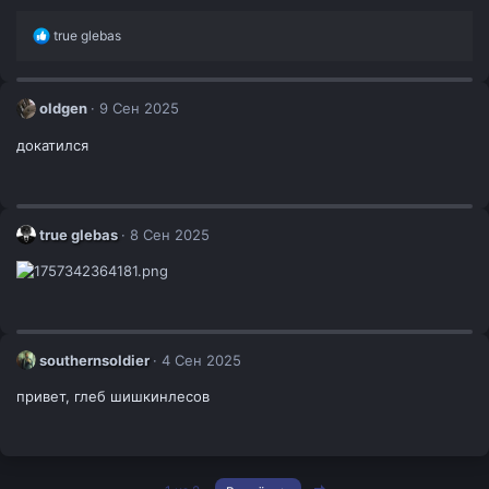
Р
true glebas
е
а
к
ц
oldgen
9 Сен 2025
и
и
докатился
:
true glebas
8 Сен 2025
southernsoldier
4 Сен 2025
привет, глеб шишкинлесов