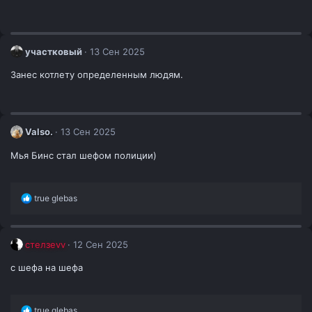
участковый
13 Сен 2025
Занес котлету определенным людям.
Valso.
13 Сен 2025
Мья Бинс стал шефом полиции)
Р
true glebas
е
а
к
ц
стелзеvv
12 Сен 2025
и
и
с шефа на шефа
:
Р
true glebas