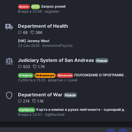
Запрос ролей
Важно
OOC
Вчера в 22:46
sagalaev
Department of Health
68
386
[HR] Jeremy West
23 Сен 2025
SerotoninePsycho
Judiciary System of San Andreas
Новое
503
1.7K
ПОЛОЖЕНИЕ О ПРОГРАММЕ ПРОФЕССИОНАЛЬНОЙ ПОДГОТОВКИ (LOSP)
Открыто
Информация
Вакансии
Суббота в 15:25
флиртую с сукой
Department of War
Новое
274
1.1K
Карта и компас в руках лейтенанта - сценарий для приключений
Одобрено
Вчера в 23:07
SgtMarshall