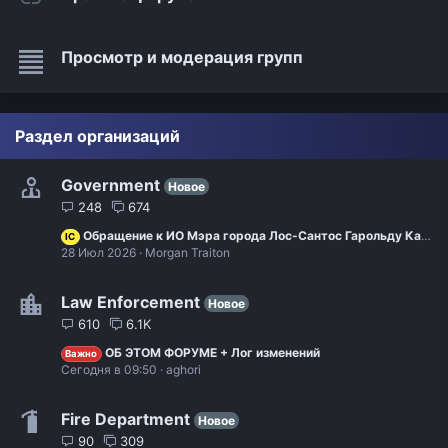
Просмотр и модерация групп
Раздел организаций
Government
Новое
248
674
Обращение к ИО Мэра города Лос-Сантос Гарольду Кампбеллу
IC
28 Июл 2026
Morgan Traiton
Law Enforcement
Новое
610
6.1K
ОБ ЭТОМ ФОРУМЕ + Лог изменений
Важно
Сегодня в 09:50
aghori
Fire Department
Новое
90
309