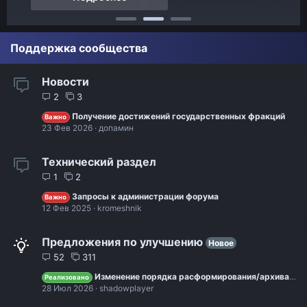
Поддержка сообщества
Новости
2
3
Получение достижений государственных фракций
Важно
23 Фев 2026
допамин
Технический раздел
1
2
Запросы к администрации форума
Важно
12 Фев 2025
kromeshnik
Предложения по улучшению
Новое
52
311
Изменение порядка расформирования/архива подразделений
Реализовано
28 Июл 2026
shadowplayer