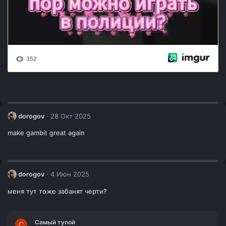
dorogov
28 Окт 2025
make gambit great again
dorogov
4 Июн 2025
меня тут тоже забанят черти?
Самый тупой
С