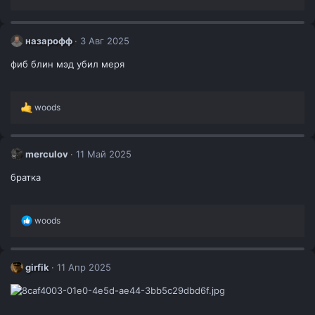
е
а
к
ц
назарофф
3 Авг 2025
и
и
фиб блин мэд убил меря
:
Р
woods
е
а
к
ц
merculov
11 Май 2025
и
и
братка
:
Р
woods
е
а
к
ц
girfik
11 Апр 2025
и
и
: