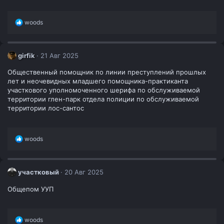
Р
woods
е
а
к
ц
girfik
21 Авг 2025
и
и
Общественный помощник по линии преступлений прошлых
:
лет и неочевидных младшего помощника-практиканта
участкового уполномоченного шерифа по обслуживаемой
территории глен-парк отдела полиции по обслуживаемой
территории лос-сантос
Р
woods
е
а
к
ц
участковый
20 Авг 2025
и
и
Общепом УУП
:
Р
woods