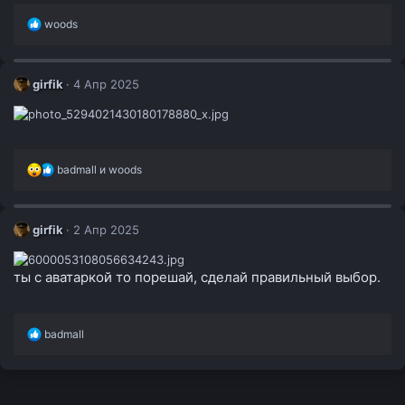
Р
woods
е
а
к
ц
girfik
4 Апр 2025
и
и
:
Р
badmall
и
woods
е
а
к
ц
girfik
2 Апр 2025
и
и
:
ты с аватаркой то порешай, сделай правильный выбор.
Р
badmall
е
а
к
ц