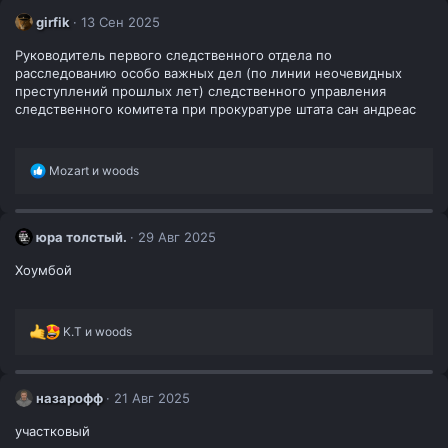
girfik
13 Сен 2025
Руководитель первого следственного отдела по
расследованию особо важных дел (по линии неочевидных
преступлений прошлых лет) следственного управления
следственного комитета при прокуратуре штата сан андреас
Р
Mozart
и
woods
е
а
к
ц
юра толстый.
29 Авг 2025
и
и
Хоумбой
:
Р
K.T
и
woods
е
а
к
ц
назарофф
21 Авг 2025
и
и
участковый
: