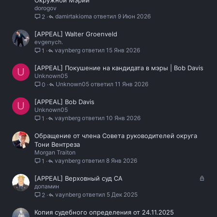
Окружной Мэрии
dorogov
р
damirtakioma
9 Июн 2026
2
ы
т
[APPEAL] Walter Groenveld
а
evgenych.
vaynberg
15 Янв 2026
1
[APPEAL] Покушение на кандидата в мэры | Bob Davis
U
Unknown05
Unknown05
11 Янв 2026
0
[APPEAL] Bob Davis
U
Unknown05
vaynberg
10 Янв 2026
1
Обращение от члена Совета руководителей округа
Тони Вентреза
Morgan Traiton
vaynberg
8 Янв 2026
1
З
[APPEAL] Верховный суд СА
допамин
а
vaynberg
5 Дек 2025
2
к
р
Копия судебного определения от 24.11.2025
ы