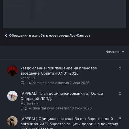
Обращения и жалобы к мэру города Лос-Сантоса
Фильтры
З
Уведомление-приглашение на плановое
а
заседание Совета #07-01-2026
vandalus
к
damirtakioma
2 Июл 2026
1
р
ы
З
[APPEAL] План дофинансирования от Офиса
т
а
Операций ЛСПД.
а
Murawskiy
к
damirtakioma
10 Июн 2026
2
р
ы
З
[APPEAL] Официальная жалоба от общественной
т
а
организации "Общество защиты дорог" на действия
а
к