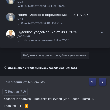
мах
т
мах
24 Ноя 2025
0
а
Копия судебного определения от 18/11/2025
мах
мах
18 Ноя 2025
0
З
Судебное уведомление от 08.11.2025
допамин
а
допамин
8 Ноя 2025
1
к
р
ы
т
Войдите или зарегистрируйтесь для ответа.
а
Обращения и жалобы к мэру города Лос-Сантоса
Локализация от
XenForo.Info
Сверху
Сниз
Russian (RU)
Условия и правила
Политика конфиденциальности
Помощь
Главная
R
S