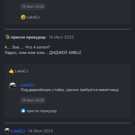
15 Июл 2025
Р
LukaCJ
е
а
к
ц
присон прокурор
14 Июл 2025
и
и
А... Эээ.... Что я хотел?
:
Ладно, кхм-кхм-кхм... ДИДЖЕЙ АRBUZ
Р
LukaCJ
е
а
LukaCJ
к
Под диджейскую стойку, срочно требуется минетчица.
ц
и
и
15 Июл 2025
:
Р
присон прокурор
е
а
к
ц
LukaCJ
14 Июл 2025
и