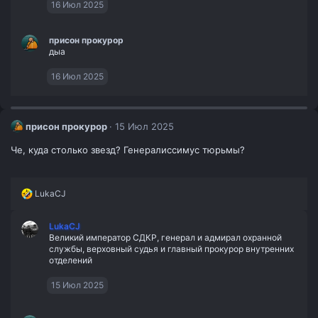
и
16 Июл 2025
:
присон прокурор
дыа
16 Июл 2025
присон прокурор
15 Июл 2025
Че, куда столько звезд? Генералиссимус тюрьмы?
Р
LukaCJ
е
а
LukaCJ
к
Великий император СДКР, генерал и адмирал охранной
ц
службы, верховный судья и главный прокурор внутренних
и
отделений
и
:
15 Июл 2025