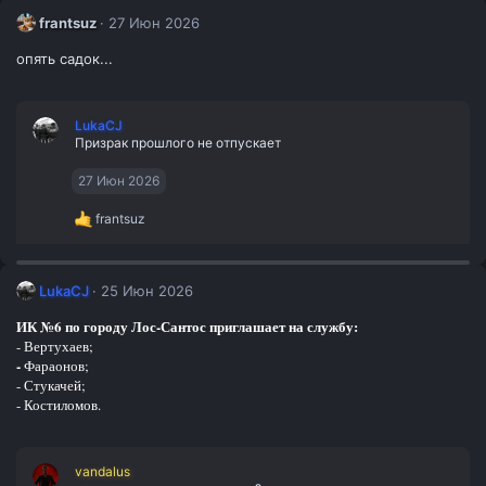
frantsuz
27 Июн 2026
опять садок...
LukaCJ
Призрак прошлого не отпускает
27 Июн 2026
Р
frantsuz
е
а
к
ц
LukaCJ
25 Июн 2026
и
и
ИК №6 по городу Лос-Сантос приглашает на службу:
:
- Вертухаев;
-
Фараонов;
- Стукачей;
- Костиломов.
vandalus