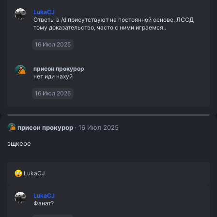
LukaCJ
Ответы в /d присутствуют на постоянной основе. ЛССД
тому доказательство, часто с ними играемся..
16 Июл 2025
присон прокурор
нет иди нахуй
16 Июл 2025
присон прокурор
16 Июл 2025
эщкере
Р
LukaCJ
е
а
LukaCJ
к
Фанат?
ц
и