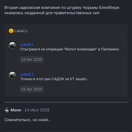
Вторая садковская компания по штурму тюрьмы Блюббери
оказалась неудачной для правительственных сил
Р
LukaCJ
е
а
LukaCJ
к
Отыграмся на операции "Молот возмездия" в Паломино.
ц
и
и
24 Авг 2025
:
LukaCJ
Только в этот раз САДОК за КТ зашёл..
24 Авг 2025
Moon
24 Июл 2025
Сомнительно, но окей…