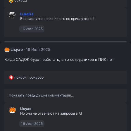
Р
LukaCJ
е
а
LukaCJ
к
Все заслуженно и ни чего не прислужено !
ц
и
и
16 Июл 2025
:
Lisyao
16 Июл 2025
Когда САДОК будет работать, а то сотрудников в ПИК нет
Р
присон прокурор
е
а
к
Показать предыдущие комментарии...
ц
и
и
Lisyao
:
Но они не отвечают на запросы в /d
16 Июл 2025