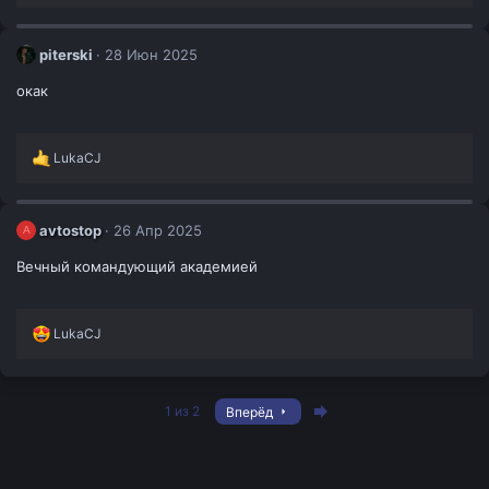
piterski
28 Июн 2025
окак
Р
LukaCJ
е
а
к
ц
avtostop
26 Апр 2025
A
и
и
Вечный командующий академией
:
Р
LukaCJ
е
а
к
ц
Last
1 из 2
Вперёд
и
и
: