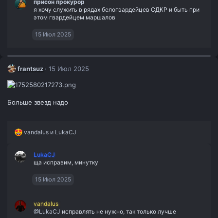
присон прокурор
я хочу служить в рядах белогвардейцев СДКР и быть при
этом гвардейцем маршалов
15 Июл 2025
frantsuz
15 Июл 2025
Больше звезд надо
Р
vandalus
и
LukaCJ
е
а
LukaCJ
к
ща исправим, минутку
ц
и
и
15 Июл 2025
:
vandalus
@LukaCJ
исправлять не нужно, так только лучше