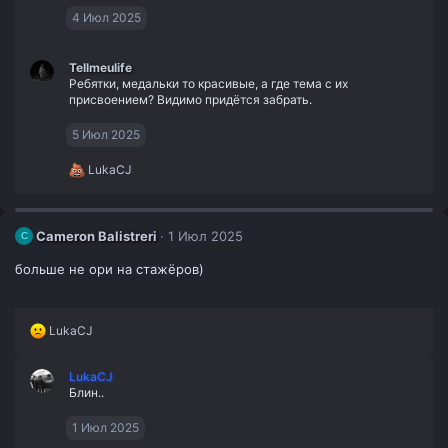
и
4 Июл 2025
:
Tellmeulife
Ребятки, медальки то красивые, а где тема с их
присвоением? Видимо придётся забрать.
5 Июл 2025
Р
LukaCJ
е
а
к
ц
Cameron Balistreri
1 Июл 2025
C
и
и
больше не ори на стажёров)
:
Р
LukaCJ
е
а
LukaCJ
к
Блин..
ц
и
и
1 Июл 2025
: