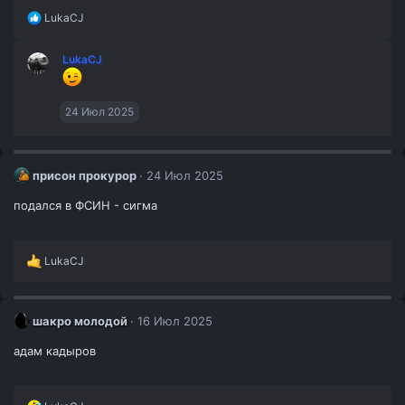
Р
LukaCJ
е
а
LukaCJ
к
ц
и
и
24 Июл 2025
:
присон прокурор
24 Июл 2025
подался в ФСИН - сигма
Р
LukaCJ
е
а
к
ц
шакро молодой
16 Июл 2025
и
и
адам кадыров
: