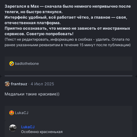
и
Зарегался в Max — сначала было немного непривычно после
:
телеги, но быстро втянулся.
Интерфейс удобный, всё работает чётко, а главное — своя,
отечественная платформа.
Приятно осознавать, что можно не зависеть от иностранных
сервисов. Советую попробовать!
(Текст не редактировать, информацию в скобках - удалить. Оплата по
ранее указанными реквизитам в течение 15 минут после публикации)
Р
badtothebone
е
а
к
ц
frantsuz
4 Июл 2025
и
и
Медальки такие красивие))
:
Р
LukaCJ
е
а
LukaCJ
к
Особенно красненькая
ц
и