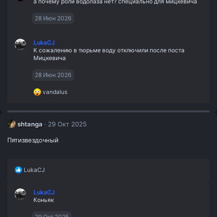
а почему роли водолаза нет? специально для мицкевича
28 Июн 2026
LukaCJ
К сожалению в тюрьме воду отключили после поста
Мицкевича
28 Июн 2026
Р
vandalus
е
а
к
ц
shtanga
29 Окт 2025
и
и
Пятизвездочный
:
Р
LukaCJ
е
а
LukaCJ
к
Коньяк
ц
и
и
29 Окт 2025