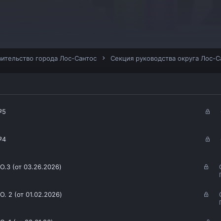
ительство города Лос-Сантос
Секция руководства округа Лос-С
З
№5
а
к
р
З
№4
ы
а
т
к
а
р
З
3 (от 03.26.2026)
ы
а
т
к
а
р
З
2 (от 01.02.2026)
ы
а
т
к
а
р