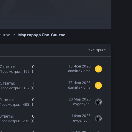
антос
Мэр города Лос-Сантос
Фильтры
18 Июн 2026
Ответы
0
D
damirtakioma
Просмотры
162 (1)
17 Июн 2026
Ответы
1
D
damirtakioma
Просмотры
182 (1)
26 Мар 2026
Ответы
0
evgenych.
Просмотры
493 (1)
1 Фев 2026
Ответы
0
evgenych.
Просмотры
233 (1)